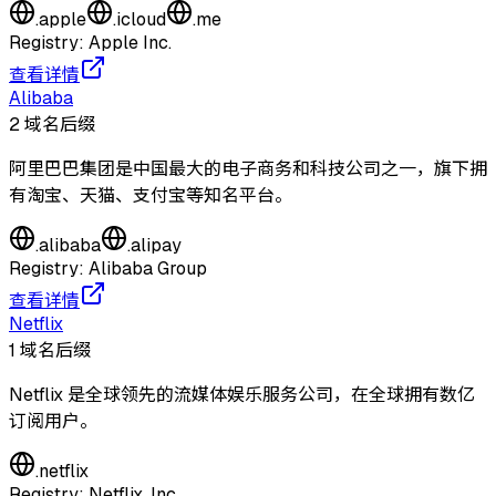
.
apple
.
icloud
.
me
Registry:
Apple Inc.
查看详情
Alibaba
2
域名后缀
阿里巴巴集团是中国最大的电子商务和科技公司之一，旗下拥
有淘宝、天猫、支付宝等知名平台。
.
alibaba
.
alipay
Registry:
Alibaba Group
查看详情
Netflix
1
域名后缀
Netflix 是全球领先的流媒体娱乐服务公司，在全球拥有数亿
订阅用户。
.
netflix
Registry:
Netflix, Inc.