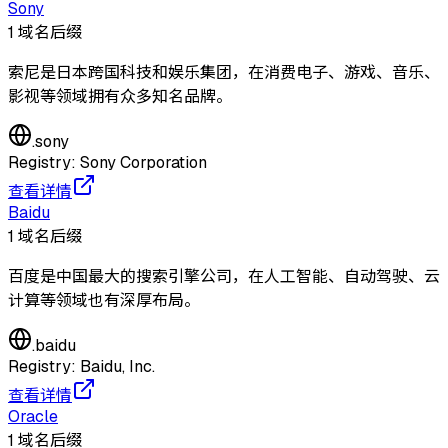
Sony
1
域名后缀
索尼是日本跨国科技和娱乐集团，在消费电子、游戏、音乐、
影视等领域拥有众多知名品牌。
.
sony
Registry:
Sony Corporation
查看详情
Baidu
1
域名后缀
百度是中国最大的搜索引擎公司，在人工智能、自动驾驶、云
计算等领域也有深厚布局。
.
baidu
Registry:
Baidu, Inc.
查看详情
Oracle
1
域名后缀