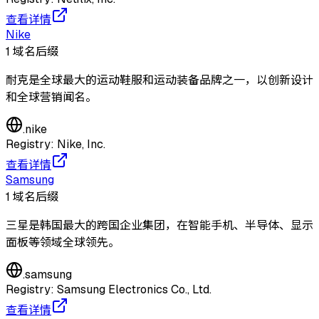
查看详情
Nike
1
域名后缀
耐克是全球最大的运动鞋服和运动装备品牌之一，以创新设计
和全球营销闻名。
.
nike
Registry:
Nike, Inc.
查看详情
Samsung
1
域名后缀
三星是韩国最大的跨国企业集团，在智能手机、半导体、显示
面板等领域全球领先。
.
samsung
Registry:
Samsung Electronics Co., Ltd.
查看详情