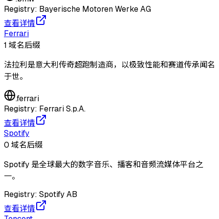
Registry:
Bayerische Motoren Werke AG
查看详情
Ferrari
1
域名后缀
法拉利是意大利传奇超跑制造商，以极致性能和赛道传承闻名
于世。
.
ferrari
Registry:
Ferrari S.p.A.
查看详情
Spotify
0
域名后缀
Spotify 是全球最大的数字音乐、播客和音频流媒体平台之
一。
Registry:
Spotify AB
查看详情
Tencent