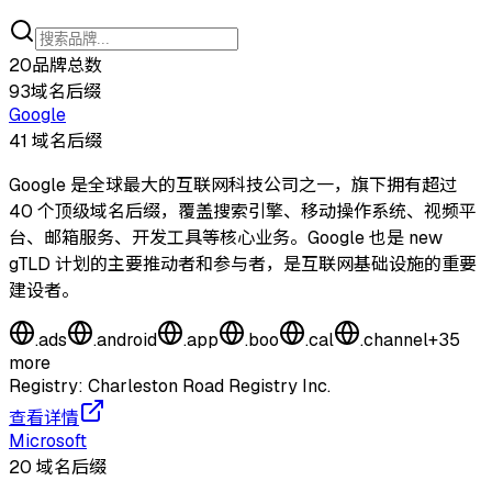
20
品牌总数
93
域名后缀
Google
41
域名后缀
Google 是全球最大的互联网科技公司之一，旗下拥有超过
40 个顶级域名后缀，覆盖搜索引擎、移动操作系统、视频平
台、邮箱服务、开发工具等核心业务。Google 也是 new
gTLD 计划的主要推动者和参与者，是互联网基础设施的重要
建设者。
.
ads
.
android
.
app
.
boo
.
cal
.
channel
+
35
more
Registry:
Charleston Road Registry Inc.
查看详情
Microsoft
20
域名后缀