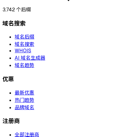
3,742
个后缀
域名搜索
域名后缀
域名搜索
WHOIS
AI 域名生成器
域名趋势
优惠
最新优惠
热门趋势
品牌域名
注册商
全部注册商