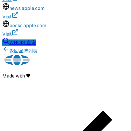
news.apple.com
Visit
books.apple.com
Visit
WHOIS 查询
返回品牌列表
Made with ♥