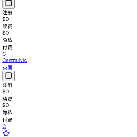
注册
$
0
续费
$
0
隐私
付费
C
CentralNic
英国
注册
$
0
续费
$
0
隐私
付费
C