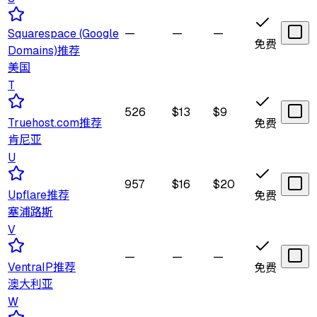
—
—
—
Squarespace (Google
免费
Domains)
推荐
美国
T
526
$
13
$
9
Truehost.com
推荐
免费
肯尼亚
U
957
$
16
$
20
Upflare
推荐
免费
塞浦路斯
V
—
—
—
VentraIP
推荐
免费
澳大利亚
W