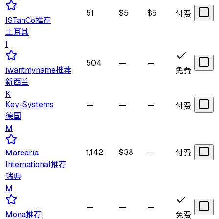
51
$
5
$
5
付费
ISTanCo
推荐
土耳其
I
504
—
—
iwantmyname
推荐
免费
新西兰
K
Key-Systems
—
—
—
付费
德国
M
1,142
$
38
—
Marcaria
付费
International
推荐
瑞典
M
—
—
—
Mona
推荐
免费