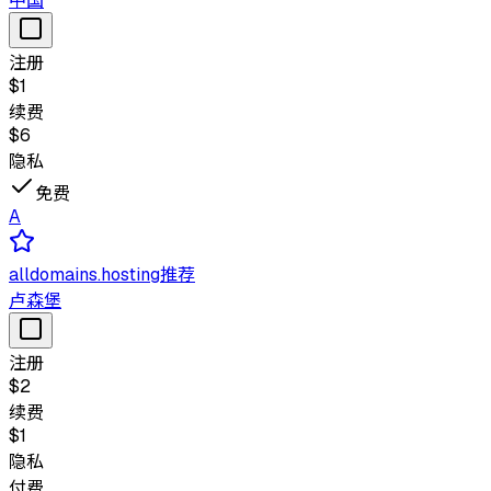
中国
注册
$
1
续费
$
6
隐私
免费
A
alldomains.hosting
推荐
卢森堡
注册
$
2
续费
$
1
隐私
付费