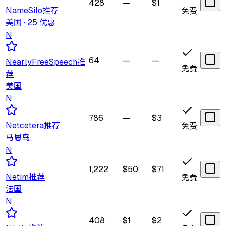
428
—
$
1
NameSilo
推荐
免费
美国
· 25 优惠
N
64
—
—
NearlyFreeSpeech
推
免费
荐
美国
N
786
—
$
3
Netcetera
推荐
免费
马恩岛
N
1,222
$
50
$
71
Netim
推荐
免费
法国
N
408
$
1
$
2