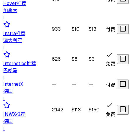
Hover
推荐
加拿大
I
933
$
10
$
13
付费
Instra
推荐
澳大利亚
I
626
$
8
$
3
Internet.bs
推荐
免费
巴哈马
I
InternetX
—
—
—
付费
德国
I
2,142
$
113
$
150
INWX
推荐
免费
德国
I