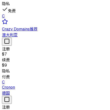
隐私
免费
C
Crazy Domains
推荐
澳大利亚
注册
$
7
续费
$
9
隐私
付费
C
Cronon
德国
注册