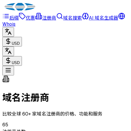
后缀
优惠
注册商
域名搜索
AI 域名生成器
Whois
USD
USD
域名注册商
比较全球 60+ 家域名注册商的价格、功能和服务
65