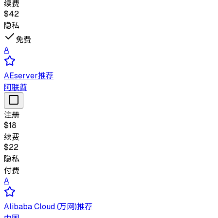
续费
$
42
隐私
免费
A
AEserver
推荐
阿联酋
注册
$
18
续费
$
22
隐私
付费
A
Alibaba Cloud (万网)
推荐