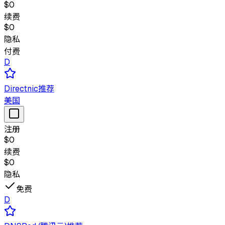
$
0
续费
$
0
隐私
付费
D
Directnic
推荐
美国
注册
$
0
续费
$
0
隐私
免费
D