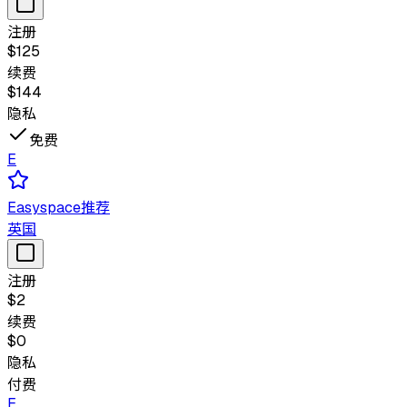
注册
$
125
续费
$
144
隐私
免费
E
Easyspace
推荐
英国
注册
$
2
续费
$
0
隐私
付费
E