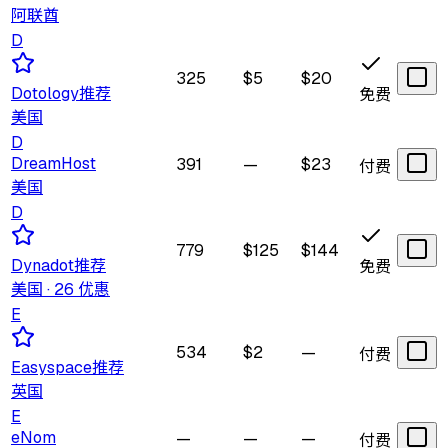
阿联酋
D
325
$
5
$
20
Dotology
推荐
免费
美国
D
DreamHost
391
—
$
23
付费
美国
D
779
$
125
$
144
Dynadot
推荐
免费
美国
· 26 优惠
E
534
$
2
—
付费
Easyspace
推荐
英国
E
eNom
—
—
—
付费