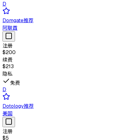
D
Domgate
推荐
阿联酋
注册
$
200
续费
$
213
隐私
免费
D
Dotology
推荐
美国
注册
$
5