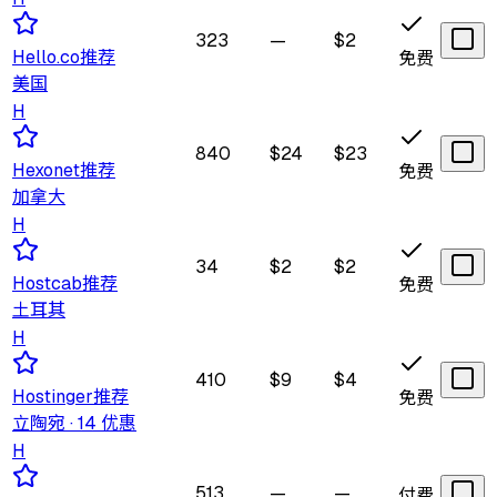
323
—
$
2
Hello.co
推荐
免费
美国
H
840
$
24
$
23
Hexonet
推荐
免费
加拿大
H
34
$
2
$
2
Hostcab
推荐
免费
土耳其
H
410
$
9
$
4
Hostinger
推荐
免费
立陶宛
· 14 优惠
H
513
—
—
付费