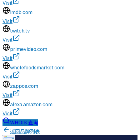
Visit
imdb.com
Visit
twitch.tv
Visit
primevideo.com
Visit
wholefoodsmarket.com
Visit
zappos.com
Visit
alexa.amazon.com
Visit
WHOIS 查询
返回品牌列表