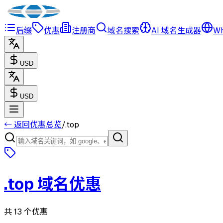
后缀
优惠
注册商
域名搜索
AI 域名生成器
Wh
USD
USD
← 返回优惠总览
/
.
top
.
top
域名优惠
共 13 个优惠