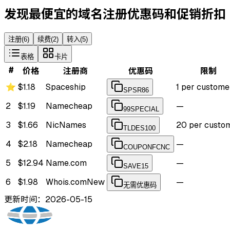
发现最便宜的域名注册优惠码和促销折扣
注册
(
6
)
续费
(
2
)
转入
(
5
)
表格
卡片
#
价格
注册商
优惠码
限制
⭐
$1.18
Spaceship
1 per custome
SPSR86
2
$1.19
Namecheap
—
99SPECIAL
3
$1.66
NicNames
20 per custo
TLDES100
4
$2.18
Namecheap
—
COUPONFCNC
5
$12.94
Name.com
—
SAVE15
6
$1.98
Whois.com
New
—
无需优惠码
更新时间：2026-05-15