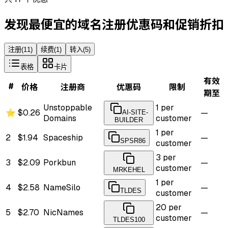
发现最便宜的域名注册优惠码和促销折扣
注册
(
11
)
续费
(
1
)
转入
(
5
)
表格
卡片
有效
#
价格
注册商
优惠码
限制
期至
Unstoppable
1 per
⭐
$0.26
—
AI-SITE-
Domains
customer
BUILDER
1 per
2
$1.94
Spaceship
—
SPSR86
customer
3 per
3
$2.09
Porkbun
—
customer
MRKEHEL
1 per
4
$2.58
NameSilo
—
TLDES
customer
20 per
5
$2.70
NicNames
—
customer
TLDES100