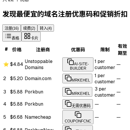
发现最便宜的域名注册优惠码和促销折扣
注册
(
16
)
续费
(
2
)
转入
(
4
)
表格
卡片
有效
#
价格
注册商
优惠码
限制
期至
Unstoppable
1 per
⭐
$4.84
—
AI-SITE-
Domains
customer
BUILDER
1 per
2
$5.20
Domain.com
—
MRKEHEL
customer
3 per
3
$5.88
Porkbun
—
MRKEHEL
customer
4
$5.88
Porkbun
—
—
无需优惠码
5
$6.68
Namecheap
—
—
COUPONFCNC