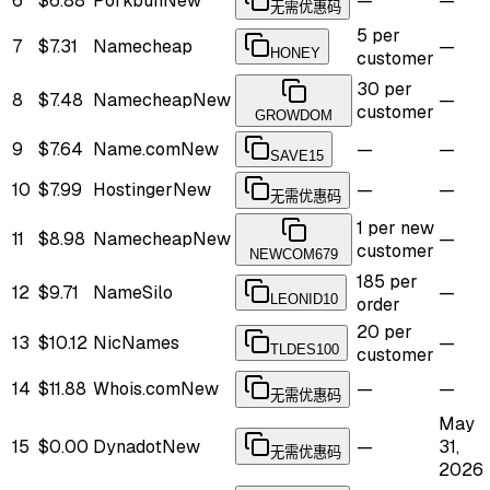
6
$6.88
Porkbun
New
—
—
无需优惠码
5 per
7
$7.31
Namecheap
—
HONEY
customer
30 per
8
$7.48
Namecheap
New
—
customer
GROWDOM
9
$7.64
Name.com
New
—
—
SAVE15
10
$7.99
Hostinger
New
—
—
无需优惠码
1 per new
11
$8.98
Namecheap
New
—
customer
NEWCOM679
185 per
12
$9.71
NameSilo
—
LEONID10
order
20 per
13
$10.12
NicNames
—
TLDES100
customer
14
$11.88
Whois.com
New
—
—
无需优惠码
May
15
$0.00
Dynadot
New
—
31,
无需优惠码
2026