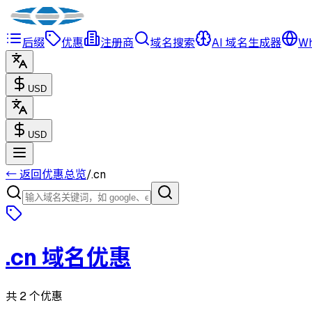
后缀
优惠
注册商
域名搜索
AI 域名生成器
Wh
USD
USD
← 返回优惠总览
/
.
cn
.
cn
域名优惠
共 2 个优惠