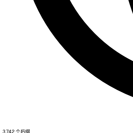
3,742
个后缀