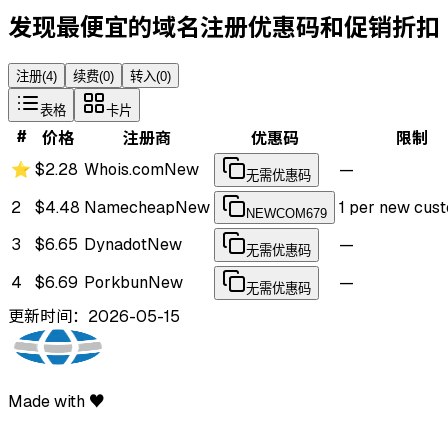
发现最便宜的域名注册优惠码和促销折扣
注册
(
4
)
续费
(
0
)
转入
(
0
)
表格
卡片
#
价格
注册商
优惠码
限制
⭐
$2.28
Whois.com
New
—
无需优惠码
2
$4.48
Namecheap
New
1 per new cus
NEWCOM679
3
$6.65
Dynadot
New
—
无需优惠码
4
$6.69
Porkbun
New
—
无需优惠码
更新时间：2026-05-15
Made with ♥