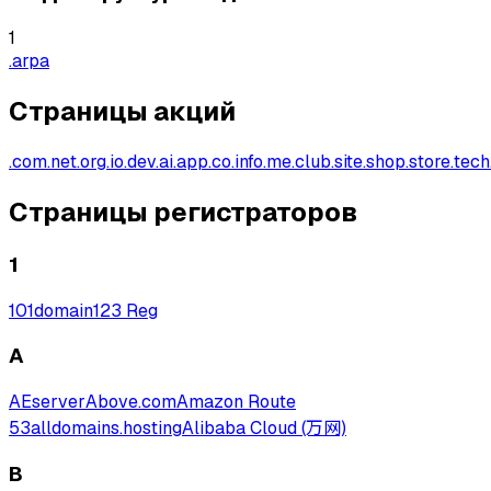
1
.arpa
Страницы акций
.
com
.
net
.
org
.
io
.
dev
.
ai
.
app
.
co
.
info
.
me
.
club
.
site
.
shop
.
store
.
tech
Страницы регистраторов
1
101domain
123 Reg
A
AEserver
Above.com
Amazon Route
53
alldomains.hosting
Alibaba Cloud (万网)
B