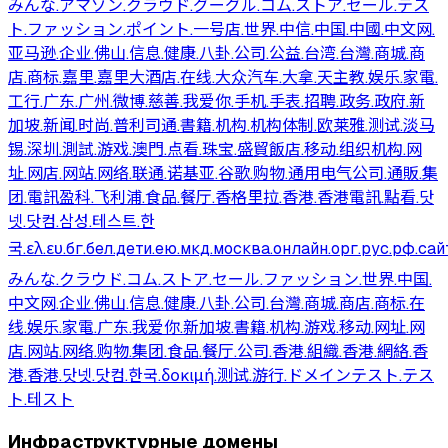
みんな
.アマゾン
.クラウド
.グーグル
.コム
.ストア
.セール
.テス
ト
.ファッション
.ポイント
.一号店
.世界
.中信
.中国
.中國
.中文网
.
亚马逊
.企业
.佛山
.信息
.健康
.八卦
.公司
.公益
.台湾
.台灣
.商城
.商
店
.商标
.嘉里
.嘉里大酒店
.在线
.大众汽车
.大拿
.天主教
.娱乐
.家電
.
工行
.广东
.广州
.微博
.慈善
.我爱你
.手机
.手表
.招聘
.政务
.政府
.新
加坡
.新闻
.时尚
.普利司通
.書籍
.机构
.机构体制
.欧莱雅
.测试
.淡马
锡
.深圳
.測試
.游戏
.澳門
.点看
.珠宝
.盛貿飯店
.移动
.组织机构
.网
址
.网店
.网站
.网络
.联通
.诺基亚
.谷歌
.购物
.通用电气公司
.通販
.集
团
.電訊盈科
.飞利浦
.食品
.餐厅
.香格里拉
.香港
.香港電訊
.點看
.닷
넷
.닷컴
.삼성
.테스트
.한
국
.ελ
.ευ
.бг
.бел
.дети
.ею
.мкд
.москва
.онлайн
.орг
.рус
.рф
.сай
みんな
.クラウド
.コム
.ストア
.セール
.ファッション
.世界
.中国
.
中文网
.企业
.佛山
.信息
.健康
.八卦
.公司
.台灣
.商城
.商店
.商标
.在
线
.娱乐
.家電
.广东
.我爱你
.新加坡
.書籍
.机构
.游戏
.移动
.网址
.网
店
.网站
.网络
.购物
.集团
.食品
.餐厅
.公司.香港
.組織.香港
.網絡.香
港
.香港
.닷넷
.닷컴
.한국
.δοκιμή
.测试
.游行
.ドメインテスト
.テス
ト
.테スト
Инфраструктурные домены