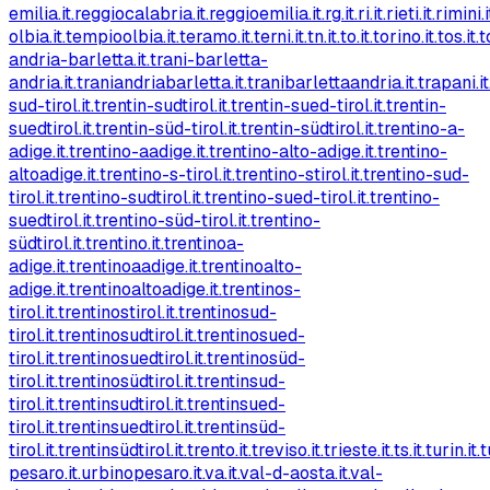
emilia.it
.reggiocalabria.it
.reggioemilia.it
.rg.it
.ri.it
.rieti.it
.rimini.i
olbia.it
.tempioolbia.it
.teramo.it
.terni.it
.tn.it
.to.it
.torino.it
.tos.it
.
andria-barletta.it
.trani-barletta-
andria.it
.traniandriabarletta.it
.tranibarlettaandria.it
.trapani.it
sud-tirol.it
.trentin-sudtirol.it
.trentin-sued-tirol.it
.trentin-
suedtirol.it
.trentin-süd-tirol.it
.trentin-südtirol.it
.trentino-a-
adige.it
.trentino-aadige.it
.trentino-alto-adige.it
.trentino-
altoadige.it
.trentino-s-tirol.it
.trentino-stirol.it
.trentino-sud-
tirol.it
.trentino-sudtirol.it
.trentino-sued-tirol.it
.trentino-
suedtirol.it
.trentino-süd-tirol.it
.trentino-
südtirol.it
.trentino.it
.trentinoa-
adige.it
.trentinoaadige.it
.trentinoalto-
adige.it
.trentinoaltoadige.it
.trentinos-
tirol.it
.trentinostirol.it
.trentinosud-
tirol.it
.trentinosudtirol.it
.trentinosued-
tirol.it
.trentinosuedtirol.it
.trentinosüd-
tirol.it
.trentinosüdtirol.it
.trentinsud-
tirol.it
.trentinsudtirol.it
.trentinsued-
tirol.it
.trentinsuedtirol.it
.trentinsüd-
tirol.it
.trentinsüdtirol.it
.trento.it
.treviso.it
.trieste.it
.ts.it
.turin.it
.
pesaro.it
.urbinopesaro.it
.va.it
.val-d-aosta.it
.val-