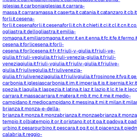
iglesias.it
.carboniaiglesias.it
.carrara-
massa.it
.carraramassa.it
.caserta.it
.catania.it
.catanzaro.it
.cb.it
forli.it
.cesena-
forlì.it
.cesenaforli.it
.cesenaforlì.it
.ch.it
.chieti.it
.ci.it
.cl.it
.cn.it
.co.
ogliastra.it
.dellogliastra.it
.emilia-
romagna.it
.emiliaromagna.it
.emr.it
.en.it
.enna.it
.fc.it
.fe.it
.fermo.i
cesena.it
.forlicesena.it
.forlì-
cesena.it
.forlìcesena.it
.fr.it
.friuli-v-giulia.it
.friuli-ve-
giulia.it
.friuli-vegiulia.it
.friuli-venezia-giulia.it
.friuli-
veneziagiulia.it
.friuli-vgiulia.it
.friuliv-giulia.it
.friulive-
giulia.it
.friulivegiulia.it
.friulivenezia-
giulia.it
.friuliveneziagiulia.it
.friulivgiulia.it
.frosinone.it
.fvg.it
.ge.
carbonia.it
.iglesiascarbonia.it
.im.it
.imperia.it
.is.it
.isernia.it
.kr.i
spezia.it
.laquila.it
.laspezia.it
.latina.it
.laz.it
.lazio.it
.lc.it
.le.it
.lecc
carrara.it
.massacarrara.it
.matera.it
.mb.it
.mc.it
.me.it
.medio-
campidano.it
.mediocampidano.it
.messina.it
.mi.it
.milan.it
.milan
brianza.it
.monza-e-della-
brianza.it
.monza.it
.monzabrianza.it
.monzaebrianza.it
.monza
tempio.it
.olbiatempio.it
.or.it
.oristano.it
.ot.it
.pa.it
.padova.it
.pad
urbino.it
.pesarourbino.it
.pescara.it
.pg.it
.pi.it
.piacenza.it
.piedm
calabria.it
.reggio-