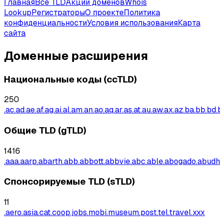
Главная
Все TLD
Акции доменов
Whois
Lookup
Регистраторы
О проекте
Политика
конфиденциальности
Условия использования
Карта
сайта
Доменные расширения
Национальные коды (ccTLD)
250
.ac
.ad
.ae
.af
.ag
.ai
.al
.am
.an
.ao
.aq
.ar
.as
.at
.au
.aw
.ax
.az
.ba
.bb
.bd
.
Общие TLD (gTLD)
1416
.aaa
.aarp
.abarth
.abb
.abbott
.abbvie
.abc
.able
.abogado
.abudh
Спонсорируемые TLD (sTLD)
11
.aero
.asia
.cat
.coop
.jobs
.mobi
.museum
.post
.tel
.travel
.xxx