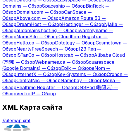
Domains
—
Обзор
Spaceship
—
Обзор
BigRock
—
Обзор
Domain.com
—
Обзор
CanSpace
—
Обзор
Above.com
—
Обзор
Amazon Route 53
—
Обзор
DreamHost
—
Обзор
Hostinger
—
Обзор
Njalla
—
Обзор
alldomains.hosting
—
Обзор
iwantmyname
—
Обзор
NameSilo
—
Обзор
Cloudflare Registrar
—
Обзор
Hello.co
—
Обзор
Dotology
—
Обзор
Cosmotown
—
Обзор
NearlyFreeSpeech
—
Обзор
123 Reg
—
Обзор
ISTanCo
—
Обзор
Hostcab
—
Обзор
Alibaba Cloud
(万网)
—
Обзор
Webnames.ca
—
Обзор
Squarespace
(Google Domains)
—
Обзор
Epik
—
Обзор
eNom
—
Обзор
InternetX
—
Обзор
Key-Systems
—
Обзор
Cronon
—
Обзор
CentralNic
—
Обзор
Namebay
—
Обзор
Mona
—
Обзор
Realtime Register
—
Обзор
DNSPod (腾讯云)
—
Обзор
VentraIP
—
Обзор
XML Карта сайта
/sitemap.xml