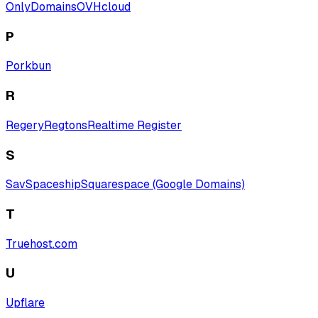
OnlyDomains
OVHcloud
P
Porkbun
R
Regery
Regtons
Realtime Register
S
Sav
Spaceship
Squarespace (Google Domains)
T
Truehost.com
U
Upflare