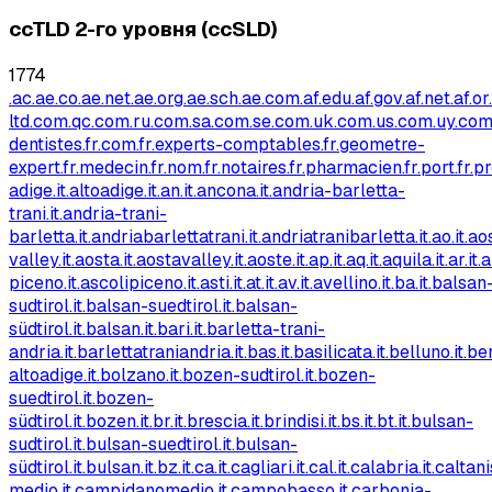
ccTLD 2-го уровня (ccSLD)
1774
.ac.ae
.co.ae
.net.ae
.org.ae
.sch.ae
.com.af
.edu.af
.gov.af
.net.af
.or
ltd.com
.qc.com
.ru.com
.sa.com
.se.com
.uk.com
.us.com
.uy.co
dentistes.fr
.com.fr
.experts-comptables.fr
.geometre-
expert.fr
.medecin.fr
.nom.fr
.notaires.fr
.pharmacien.fr
.port.fr
.pr
adige.it
.altoadige.it
.an.it
.ancona.it
.andria-barletta-
trani.it
.andria-trani-
barletta.it
.andriabarlettatrani.it
.andriatranibarletta.it
.ao.it
.ao
valley.it
.aosta.it
.aostavalley.it
.aoste.it
.ap.it
.aq.it
.aquila.it
.ar.it
.
piceno.it
.ascolipiceno.it
.asti.it
.at.it
.av.it
.avellino.it
.ba.it
.balsan
sudtirol.it
.balsan-suedtirol.it
.balsan-
südtirol.it
.balsan.it
.bari.it
.barletta-trani-
andria.it
.barlettatraniandria.it
.bas.it
.basilicata.it
.belluno.it
.be
altoadige.it
.bolzano.it
.bozen-sudtirol.it
.bozen-
suedtirol.it
.bozen-
südtirol.it
.bozen.it
.br.it
.brescia.it
.brindisi.it
.bs.it
.bt.it
.bulsan-
sudtirol.it
.bulsan-suedtirol.it
.bulsan-
südtirol.it
.bulsan.it
.bz.it
.ca.it
.cagliari.it
.cal.it
.calabria.it
.caltani
medio.it
.campidanomedio.it
.campobasso.it
.carbonia-