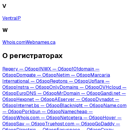
V
VentraIP
W
Whois.com
Webnames.ca
О регистраторах
Regery
—
Обзор
INWX
—
Обзор
101domain
—
Обзор
Domgate
—
Обзор
Netim
—
Обзор
Marcaria
International
—
Обзор
Regtons
—
Обзор
Upflare
—
Обзор
Instra
—
Обзор
OnlyDomains
—
Обзор
OVHcloud
—
Обзор
EuroDNS
—
Обзор
MrDomain
—
Обзор
Gandi.net
—
Обзор
Hexonet
—
Обзор
AEserver
—
Обзор
Dynadot
—
Обзор
Internet.bs
—
Обзор
Blacknight
—
Обзор
Name.com
—
Обзор
Porkbun
—
Обзор
Namecheap
—
Обзор
Whois.com
—
Обзор
Netcetera
—
Обзор
Hover
—
Обзор
Sav
—
Обзор
Truehost.com
—
Обзор
GoDaddy
—
Обзор
Directnic
—
Обзор
Easyspace
—
Обзор
Crazy