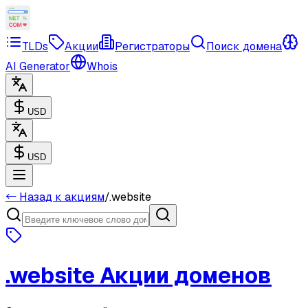
TLDs
Акции
Регистраторы
Поиск домена
AI Generator
Whois
USD
USD
← Назад к акциям
/
.website
.website
Акции доменов