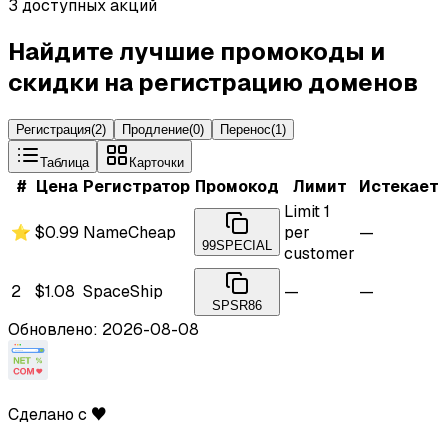
3 доступных акций
Найдите лучшие промокоды и
скидки на регистрацию доменов
Регистрация
(
2
)
Продление
(
0
)
Перенос
(
1
)
Таблица
Карточки
#
Цена
Регистратор
Промокод
Лимит
Истекает
Limit 1
⭐
$0.99
NameCheap
per
—
99SPECIAL
customer
2
$1.08
SpaceShip
—
—
SPSR86
Обновлено: 2026-08-08
Сделано с ♥