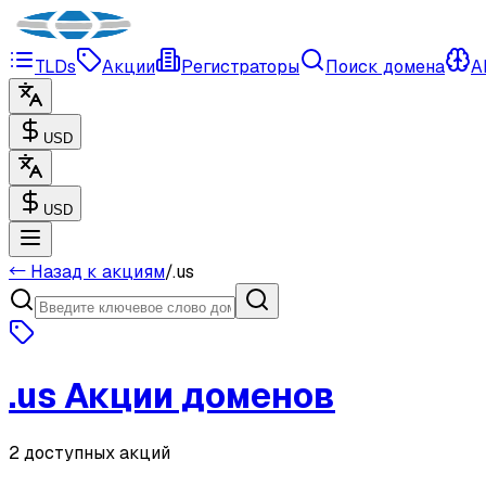
TLDs
Акции
Регистраторы
Поиск домена
A
USD
USD
← Назад к акциям
/
.
us
.
us
Акции доменов
2 доступных акций