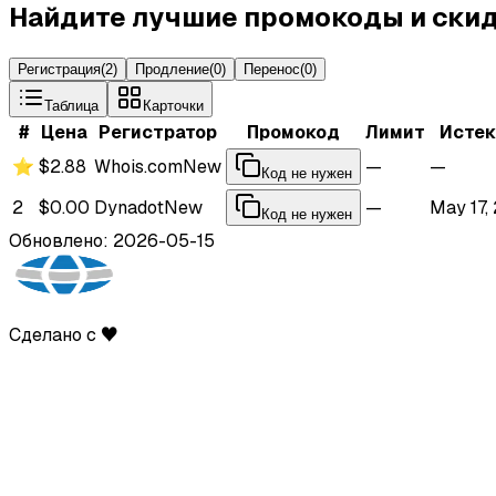
Найдите лучшие промокоды и скид
Регистрация
(
2
)
Продление
(
0
)
Перенос
(
0
)
Таблица
Карточки
#
Цена
Регистратор
Промокод
Лимит
Истек
⭐
$2.88
Whois.com
New
—
—
Код не нужен
2
$0.00
Dynadot
New
—
May 17,
Код не нужен
Обновлено: 2026-05-15
Сделано с ♥