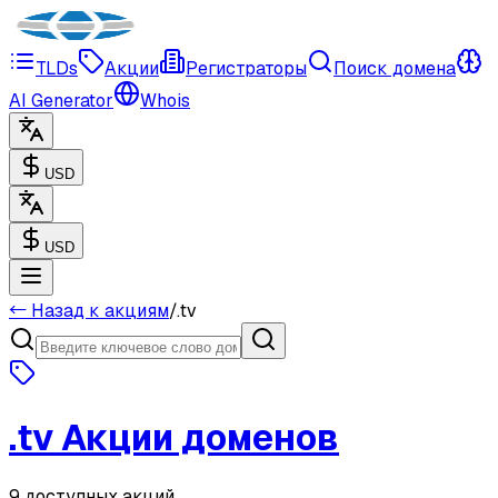
TLDs
Акции
Регистраторы
Поиск домена
AI Generator
Whois
USD
USD
← Назад к акциям
/
.
tv
.
tv
Акции доменов
9 доступных акций