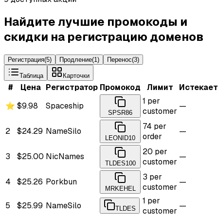
Найдите лучшие промокоды и
скидки на регистрацию доменов
Регистрация
(
5
)
Продление
(
1
)
Перенос
(
3
)
Таблица
Карточки
#
Цена
Регистратор
Промокод
Лимит
Истекает
1 per
⭐
$9.98
Spaceship
—
customer
SPSR86
74 per
2
$24.29
NameSilo
—
order
LEONID10
20 per
3
$25.00
NicNames
—
customer
TLDES100
3 per
4
$25.26
Porkbun
—
customer
MRKEHEL
1 per
5
$25.99
NameSilo
—
TLDES
customer