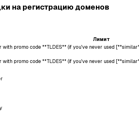
ки на регистрацию доменов
Лимит
r with promo code **TLDES** (if you've never used [**similar**
r with promo code **TLDES** (if you've never used [**similar**
er
y