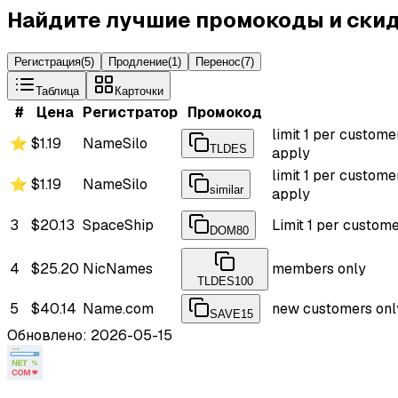
Найдите лучшие промокоды и скид
Регистрация
(
5
)
Продление
(
1
)
Перенос
(
7
)
Таблица
Карточки
#
Цена
Регистратор
Промокод
limit 1 per custome
⭐
$1.19
NameSilo
TLDES
apply
limit 1 per custome
⭐
$1.19
NameSilo
similar
apply
3
$20.13
SpaceShip
Limit 1 per custom
DOM80
4
$25.20
NicNames
members only
TLDES100
5
$40.14
Name.com
new customers onl
SAVE15
Обновлено: 2026-05-15