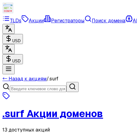
TLDs
Акции
Регистраторы
Поиск домена
A
USD
USD
← Назад к акциям
/
.
surf
.
surf
Акции доменов
13 доступных акций