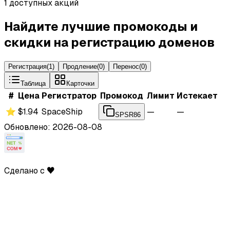
1 доступных акций
Найдите лучшие промокоды и
скидки на регистрацию доменов
Регистрация
(
1
)
Продление
(
0
)
Перенос
(
0
)
Таблица
Карточки
#
Цена
Регистратор
Промокод
Лимит
Истекает
⭐
$1.94
SpaceShip
—
—
SPSR86
Обновлено: 2026-08-08
Сделано с ♥