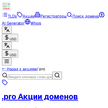
TLDs
Акции
Регистраторы
Поиск домена
AI Generator
Whois
USD
USD
← Назад к акциям
/
.pro
.pro
Акции доменов