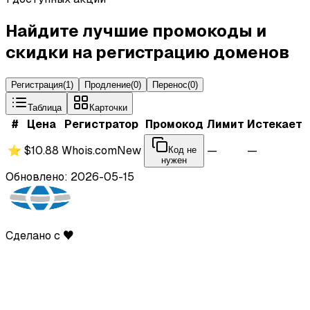
Найдите лучшие промокоды и
скидки на регистрацию доменов
Регистрация
(
1
)
Продление
(
0
)
Перенос
(
0
)
Таблица
Карточки
#
Цена
Регистратор
Промокод
Лимит
Истекает
⭐
$10.88
Whois.com
New
—
—
Код не
нужен
Обновлено: 2026-05-15
Сделано с ♥