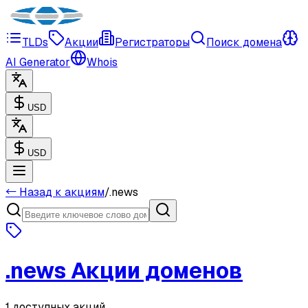
TLDs
Акции
Регистраторы
Поиск домена
AI Generator
Whois
USD
USD
← Назад к акциям
/
.
news
.
news
Акции доменов
1 доступных акций