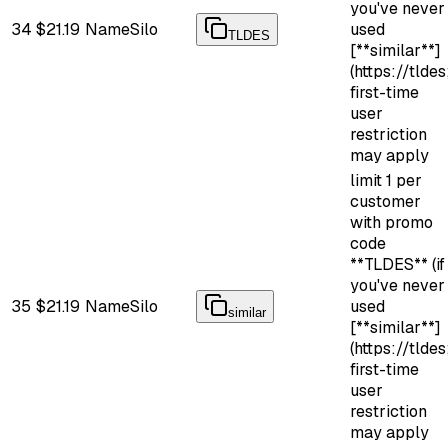
you've never
34
$21.19
NameSilo
used
TLDES
[**similar**]
(https://tldes
first-time
user
restriction
may apply
limit 1 per
customer
with promo
code
**TLDES** (if
you've never
35
$21.19
NameSilo
used
similar
[**similar**]
(https://tldes
first-time
user
restriction
may apply