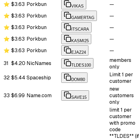
⭐
$3.63
Porkbun
—
VIKAS
⭐
$3.63
Porkbun
—
GAMERTAG
⭐
$3.63
Porkbun
—
ITSCARA
⭐
$3.63
Porkbun
—
KASMI25
⭐
$3.63
Porkbun
—
EJAZ24
members
31
$4.20
NicNames
TLDES100
only
Limit 1 per
32
$5.44
Spaceship
DOM80
customer
new
33
$6.99
Name.com
customers
SAVE15
only
limit 1 per
customer
with promo
code
**TLDES** (if