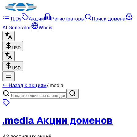
TLDs
Акции
Регистраторы
Поиск домена
AI Generator
Whois
USD
USD
← Назад к акциям
/
.
media
.
media
Акции доменов
43 доступных акций