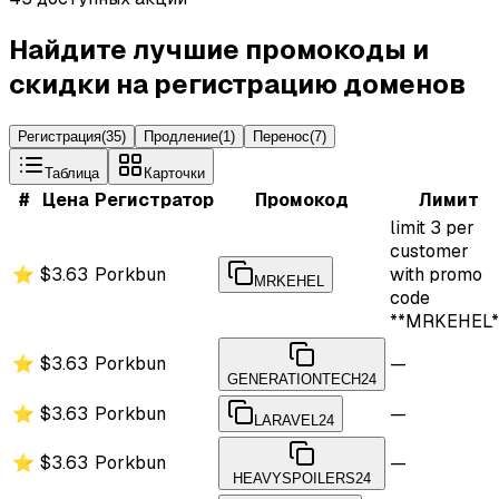
Найдите лучшие промокоды и
скидки на регистрацию доменов
Регистрация
(
35
)
Продление
(
1
)
Перенос
(
7
)
Таблица
Карточки
#
Цена
Регистратор
Промокод
Лимит
limit 3 per
customer
⭐
$3.63
Porkbun
with promo
MRKEHEL
code
**MRKEHEL*
⭐
$3.63
Porkbun
—
GENERATIONTECH24
⭐
$3.63
Porkbun
—
LARAVEL24
⭐
$3.63
Porkbun
—
HEAVYSPOILERS24