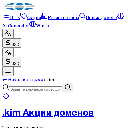
TLDs
Акции
Регистраторы
Поиск домена
AI Generator
Whois
USD
USD
← Назад к акциям
/
.
kim
.
kim
Акции доменов
1 доступных акций