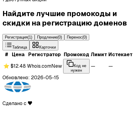
Найдите лучшие промокоды и
скидки на регистрацию доменов
Регистрация
(
1
)
Продление
(
0
)
Перенос
(
0
)
Таблица
Карточки
#
Цена
Регистратор
Промокод
Лимит
Истекает
⭐
$12.48
Whois.com
New
—
—
Код не
нужен
Обновлено: 2026-05-15
Сделано с ♥