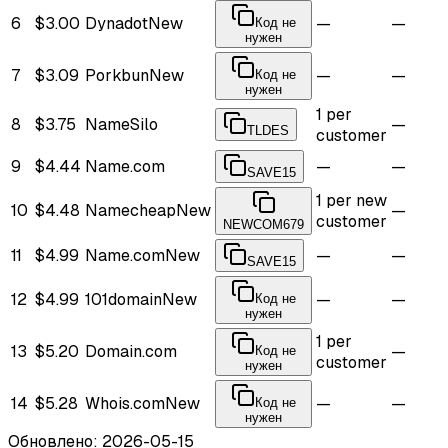
6
$3.00
Dynadot
New
—
—
Код не
нужен
7
$3.09
Porkbun
New
—
—
Код не
нужен
1 per
8
$3.75
NameSilo
—
TLDES
customer
9
$4.44
Name.com
—
—
SAVE15
1 per new
10
$4.48
Namecheap
New
—
customer
NEWCOM679
11
$4.99
Name.com
New
—
—
SAVE15
12
$4.99
101domain
New
—
—
Код не
нужен
1 per
13
$5.20
Domain.com
—
Код не
customer
нужен
14
$5.28
Whois.com
New
—
—
Код не
нужен
Обновлено: 2026-05-15