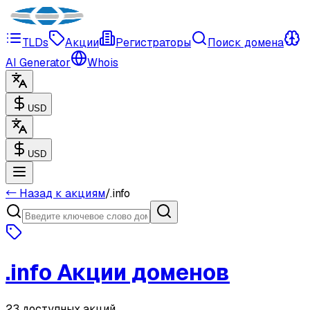
TLDs
Акции
Регистраторы
Поиск домена
AI Generator
Whois
USD
USD
← Назад к акциям
/
.
info
.
info
Акции доменов
23 доступных акций