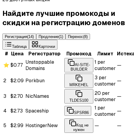
Найдите лучшие промокоды и
скидки на регистрацию доменов
Регистрация
(
14
)
Продление
(
1
)
Перенос
(
8
)
Таблица
Карточки
#
Цена
Регистратор
Промокод
Лимит
Истек
Unstoppable
1 per
⭐
$0.77
—
AI-SITE-
Domains
customer
BUILDER
3 per
2
$2.09
Porkbun
—
customer
MRKEHEL
20 per
3
$2.70
NicNames
—
customer
TLDES100
1 per
4
$2.73
Spaceship
—
SPSR86
customer
5
$2.99
Hostinger
New
—
—
Код не
нужен