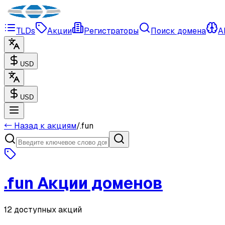
TLDs
Акции
Регистраторы
Поиск домена
A
USD
USD
← Назад к акциям
/
.
fun
.
fun
Акции доменов
12 доступных акций