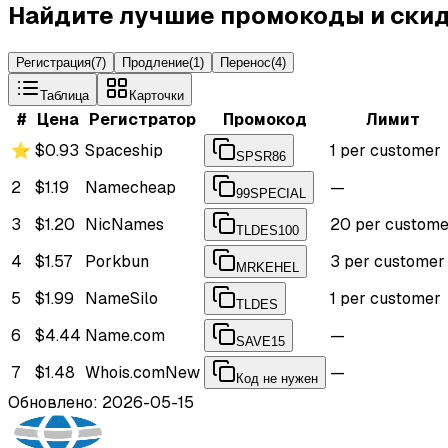
Найдите лучшие промокоды и скид
Регистрация
(
7
)
Продление
(
1
)
Перенос
(
4
)
Таблица
Карточки
#
Цена
Регистратор
Промокод
Лимит
⭐
$0.93
Spaceship
1 per customer
SPSR86
2
$1.19
Namecheap
—
99SPECIAL
3
$1.20
NicNames
20 per custome
TLDES100
4
$1.57
Porkbun
3 per customer
MRKEHEL
5
$1.99
NameSilo
1 per customer
TLDES
6
$4.44
Name.com
—
SAVE15
7
$1.48
Whois.com
New
—
Код не нужен
Обновлено: 2026-05-15