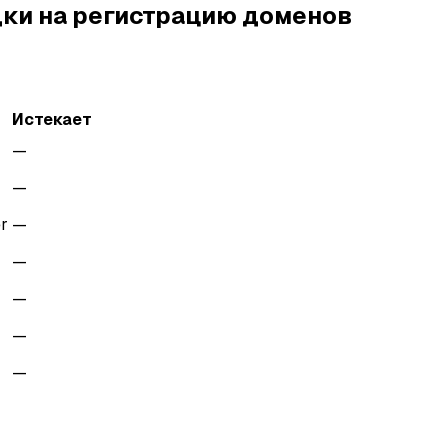
ки на регистрацию доменов
Истекает
—
—
r
—
—
—
—
—