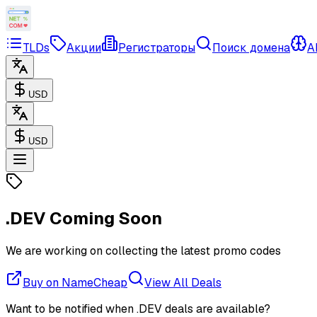
TLDs
Акции
Регистраторы
Поиск домена
A
USD
USD
.DEV
Coming Soon
We are working on collecting the latest promo codes
Buy on NameCheap
View All Deals
Want to be notified when .DEV deals are available?