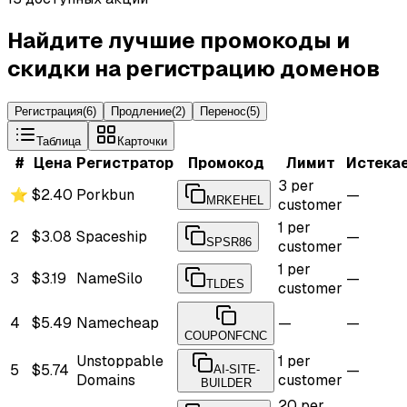
Найдите лучшие промокоды и
скидки на регистрацию доменов
Регистрация
(
6
)
Продление
(
2
)
Перенос
(
5
)
Таблица
Карточки
#
Цена
Регистратор
Промокод
Лимит
Истека
3 per
⭐
$2.40
Porkbun
—
MRKEHEL
customer
1 per
2
$3.08
Spaceship
—
SPSR86
customer
1 per
3
$3.19
NameSilo
—
TLDES
customer
4
$5.49
Namecheap
—
—
COUPONFCNC
Unstoppable
1 per
5
$5.74
—
AI-SITE-
Domains
customer
BUILDER
20 per