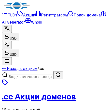
TLDs
Акции
Регистраторы
Поиск домена
AI Generator
Whois
USD
USD
← Назад к акциям
/
.
cc
.
cc
Акции доменов
13 доступных акций