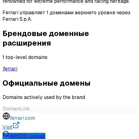
renowned for extreme performance and racing heritage.
Ferrari управляет 1 доменами верхнего уровня через
Ferrari S.p.A.
Брендовые доменные
расширения
1
top-level domains
.
ferrari
Официальные домены
Domains actively used by the brand
Domain
Link
ferrari.com
Visit
WHOIS Lookup