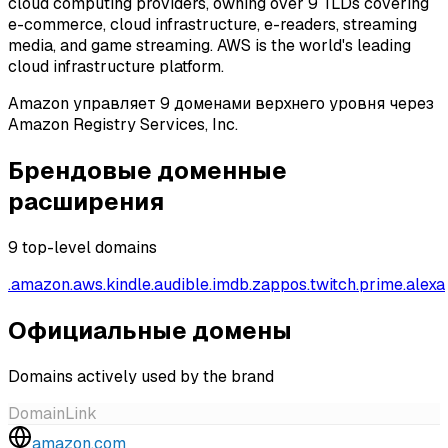
cloud computing providers, owning over 9 TLDs covering
e-commerce, cloud infrastructure, e-readers, streaming
media, and game streaming. AWS is the world's leading
cloud infrastructure platform.
Amazon управляет 9 доменами верхнего уровня через
Amazon Registry Services, Inc.
Брендовые доменные
расширения
9
top-level domains
.
amazon
.
aws
.
kindle
.
audible
.
imdb
.
zappos
.
twitch
.
prime
.
alexa
Официальные домены
Domains actively used by the brand
Domain
Link
amazon.com