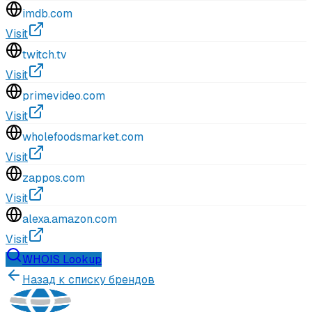
imdb.com
Visit
twitch.tv
Visit
primevideo.com
Visit
wholefoodsmarket.com
Visit
zappos.com
Visit
alexa.amazon.com
Visit
WHOIS Lookup
Назад к списку брендов