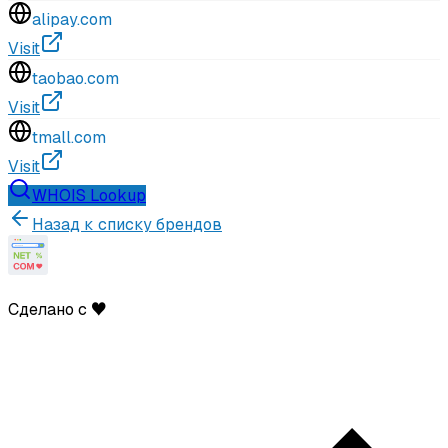
alipay.com
Visit
taobao.com
Visit
tmall.com
Visit
WHOIS Lookup
Назад к списку брендов
Сделано с ♥