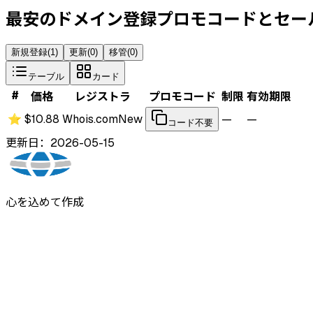
最安のドメイン登録プロモコードとセー
新規登録
(
1
)
更新
(
0
)
移管
(
0
)
テーブル
カード
#
価格
レジストラ
プロモコード
制限
有効期限
⭐
$10.88
Whois.com
New
—
—
コード不要
更新日：2026-05-15
心を込めて作成