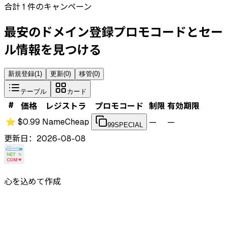
合計 1 件のキャンペーン
最安のドメイン登録プロモコードとセー
ル情報を見つける
新規登録
(
1
)
更新
(
0
)
移管
(
0
)
テーブル
カード
#
価格
レジストラ
プロモコード
制限
有効期限
⭐
$0.99
NameCheap
—
—
99SPECIAL
更新日：2026-08-08
心を込めて作成