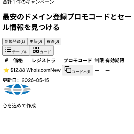
合計 1 件のキャンペーン
最安のドメイン登録プロモコードとセー
ル情報を見つける
新規登録
(
1
)
更新
(
0
)
移管
(
0
)
テーブル
カード
#
価格
レジストラ
プロモコード
制限
有効期限
⭐
$12.88
Whois.com
New
—
—
コード不要
更新日：2026-05-15
心を込めて作成