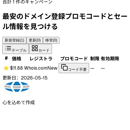
合計 1 件のキャンペーン
最安のドメイン登録プロモコードとセー
ル情報を見つける
新規登録
(
1
)
更新
(
0
)
移管
(
0
)
テーブル
カード
#
価格
レジストラ
プロモコード
制限
有効期限
⭐
$11.88
Whois.com
New
—
—
コード不要
更新日：2026-05-15
心を込めて作成