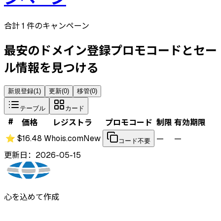
合計 1 件のキャンペーン
最安のドメイン登録プロモコードとセー
ル情報を見つける
新規登録
(
1
)
更新
(
0
)
移管
(
0
)
テーブル
カード
#
価格
レジストラ
プロモコード
制限
有効期限
⭐
$16.48
Whois.com
New
—
—
コード不要
更新日：2026-05-15
心を込めて作成