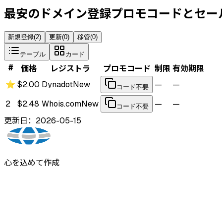
最安のドメイン登録プロモコードとセー
新規登録
(
2
)
更新
(
0
)
移管
(
0
)
テーブル
カード
#
価格
レジストラ
プロモコード
制限
有効期限
⭐
$2.00
Dynadot
New
—
—
コード不要
2
$2.48
Whois.com
New
—
—
コード不要
更新日：2026-05-15
心を込めて作成