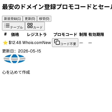
最安のドメイン登録プロモコードとセー
新規登録
(
1
)
更新
(
0
)
移管
(
0
)
テーブル
カード
#
価格
レジストラ
プロモコード
制限
有効期限
⭐
$12.48
Whois.com
New
—
—
コード不要
更新日：2026-05-15
心を込めて作成