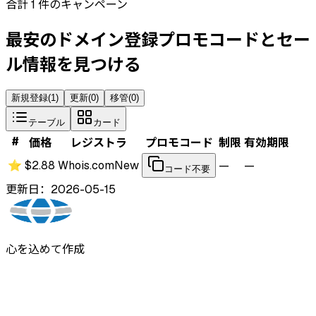
合計 1 件のキャンペーン
最安のドメイン登録プロモコードとセー
ル情報を見つける
新規登録
(
1
)
更新
(
0
)
移管
(
0
)
テーブル
カード
#
価格
レジストラ
プロモコード
制限
有効期限
⭐
$2.88
Whois.com
New
—
—
コード不要
更新日：2026-05-15
心を込めて作成