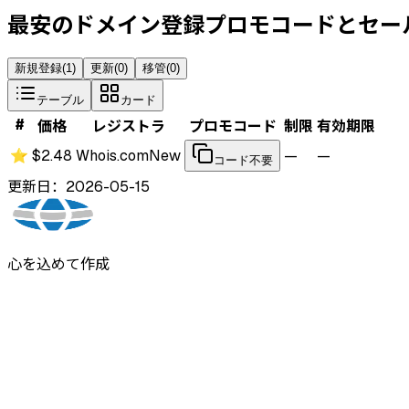
最安のドメイン登録プロモコードとセー
新規登録
(
1
)
更新
(
0
)
移管
(
0
)
テーブル
カード
#
価格
レジストラ
プロモコード
制限
有効期限
⭐
$2.48
Whois.com
New
—
—
コード不要
更新日：2026-05-15
心を込めて作成