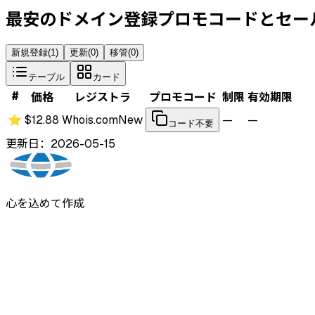
最安のドメイン登録プロモコードとセー
新規登録
(
1
)
更新
(
0
)
移管
(
0
)
テーブル
カード
#
価格
レジストラ
プロモコード
制限
有効期限
⭐
$12.88
Whois.com
New
—
—
コード不要
更新日：2026-05-15
心を込めて作成