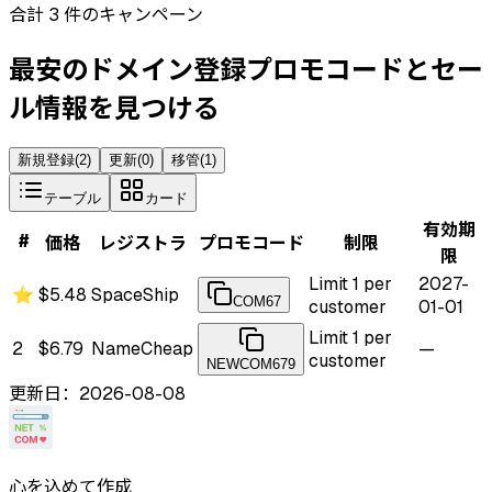
合計 3 件のキャンペーン
最安のドメイン登録プロモコードとセー
ル情報を見つける
新規登録
(
2
)
更新
(
0
)
移管
(
1
)
テーブル
カード
有効期
#
価格
レジストラ
プロモコード
制限
限
Limit 1 per
2027-
⭐
$5.48
SpaceShip
COM67
customer
01-01
Limit 1 per
2
$6.79
NameCheap
—
customer
NEWCOM679
更新日：2026-08-08
心を込めて作成