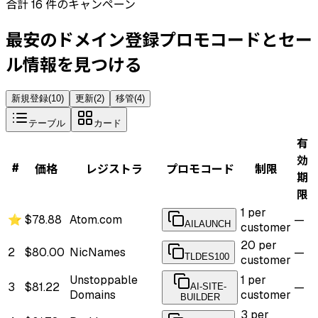
合計 16 件のキャンペーン
最安のドメイン登録プロモコードとセー
ル情報を見つける
新規登録
(
10
)
更新
(
2
)
移管
(
4
)
テーブル
カード
有
効
#
価格
レジストラ
プロモコード
制限
期
限
1 per
⭐
$78.88
Atom.com
—
AILAUNCH
customer
20 per
2
$80.00
NicNames
—
TLDES100
customer
Unstoppable
1 per
3
$81.22
—
AI-SITE-
Domains
customer
BUILDER
3 per