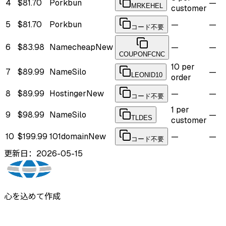
4
$81.70
Porkbun
—
MRKEHEL
customer
5
$81.70
Porkbun
—
—
コード不要
6
$83.98
Namecheap
New
—
—
COUPONFCNC
10 per
7
$89.99
NameSilo
—
LEONID10
order
8
$89.99
Hostinger
New
—
—
コード不要
1 per
9
$98.99
NameSilo
—
TLDES
customer
10
$199.99
101domain
New
—
—
コード不要
更新日：2026-05-15
心を込めて作成