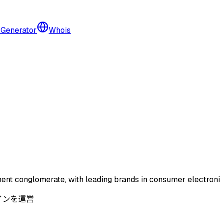
 Generator
Whois
ent conglomerate, with leading brands in consumer electronic
ドメインを運営