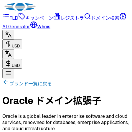
TLD
キャンペーン
レジストラ
ドメイン検索
AI Generator
Whois
USD
USD
ブランド一覧に戻る
Oracle ドメイン拡張子
Oracle is a global leader in enterprise software and cloud
services, renowned for databases, enterprise applications,
and cloud infrastructure.