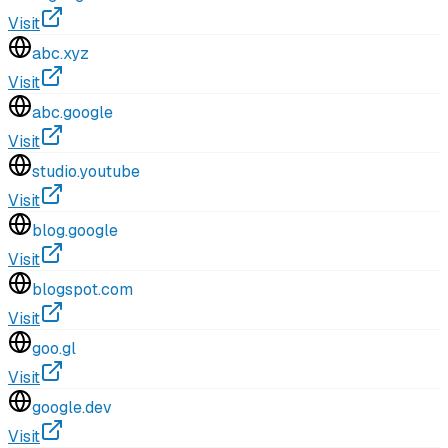
Visit
abc.xyz
Visit
abc.google
Visit
studio.youtube
Visit
blog.google
Visit
blogspot.com
Visit
goo.gl
Visit
google.dev
Visit