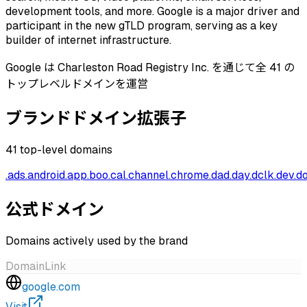
development tools, and more. Google is a major driver and
participant in the new gTLD program, serving as a key
builder of internet infrastructure.
Google は Charleston Road Registry Inc. を通じて全 41 の
トップレベルドメインを運営
ブランドドメイン拡張子
41
top-level domains
.
ads
.
android
.
app
.
boo
.
cal
.
channel
.
chrome
.
dad
.
day
.
dclk
.
dev
.
d
公式ドメイン
Domains actively used by the brand
Domain
Link
google.com
Visit