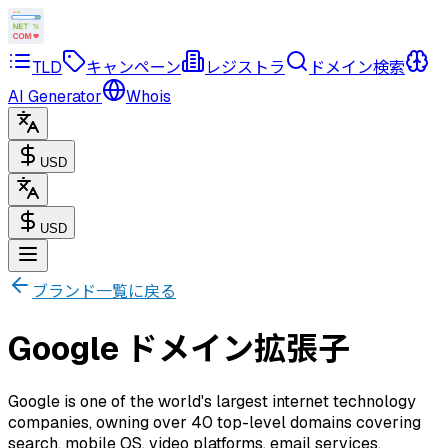
TLD
キャンペーン
レジストラ
ドメイン検索
AI Generator
Whois
USD
USD
ブランド一覧に戻る
Google ドメイン拡張子
Google is one of the world's largest internet technology
companies, owning over 40 top-level domains covering
search, mobile OS, video platforms, email services,