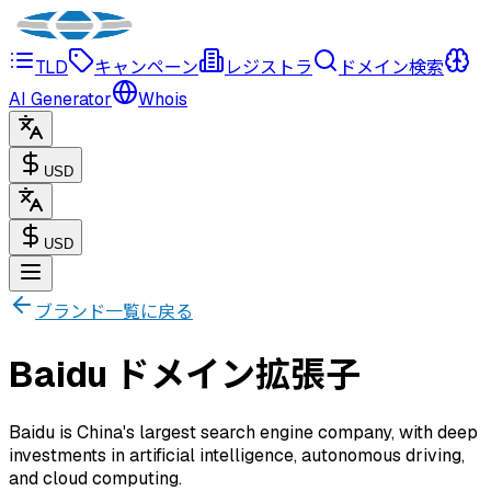
TLD
キャンペーン
レジストラ
ドメイン検索
AI Generator
Whois
USD
USD
ブランド一覧に戻る
Baidu ドメイン拡張子
Baidu is China's largest search engine company, with deep
investments in artificial intelligence, autonomous driving,
and cloud computing.