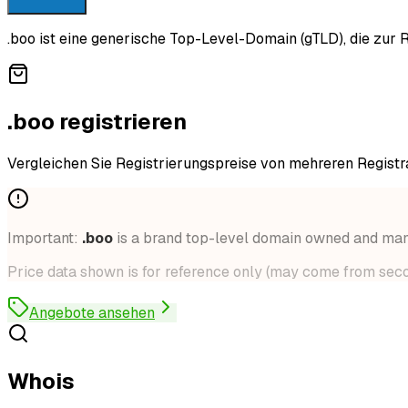
.boo ist eine generische Top-Level-Domain (gTLD), die zur R
.boo registrieren
Vergleichen Sie Registrierungspreise von mehreren Registr
Important:
.
boo
is a brand top-level domain owned and m
Price data shown is for reference only (may come from secon
Angebote ansehen
Whois