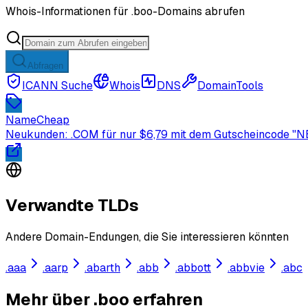
Whois-Informationen für .boo-Domains abrufen
Abfragen
ICANN Suche
Whois
DNS
DomainTools
NameCheap
Neukunden: .COM für nur $6,79 mit dem Gutscheincode "N
Verwandte TLDs
Andere Domain-Endungen, die Sie interessieren könnten
.
aaa
.
aarp
.
abarth
.
abb
.
abbott
.
abbvie
.
abc
Mehr über .boo erfahren