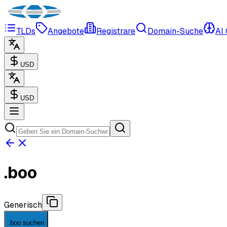
TLDs
Angebote
Registrare
Domain-Suche
AI
USD
USD
.
boo
Generisch
.boo suchen