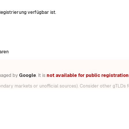
egistrierung verfügbar ist.
aren
anaged by
Google
. It is
not available for public registration
dary markets or unofficial sources). Consider other gTLDs fo