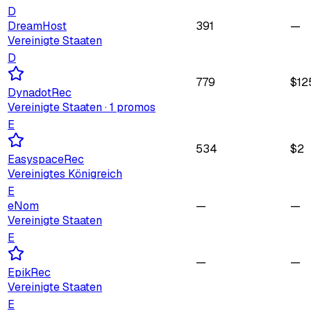
D
DreamHost
391
—
Vereinigte Staaten
D
779
$
12
Dynadot
Rec
Vereinigte Staaten
· 1 promos
E
534
$
2
Easyspace
Rec
Vereinigtes Königreich
E
eNom
—
—
Vereinigte Staaten
E
—
—
Epik
Rec
Vereinigte Staaten
E