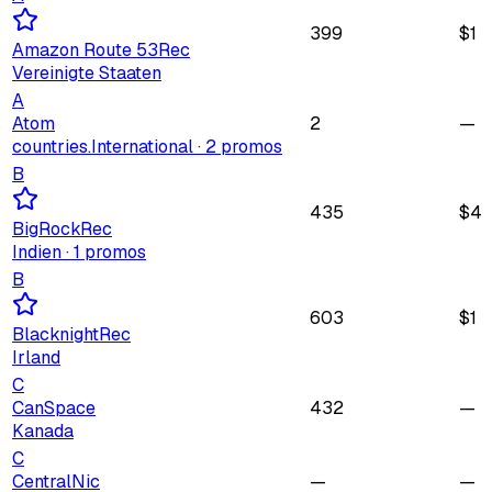
399
$
1
Amazon Route 53
Rec
Vereinigte Staaten
A
Atom
2
—
countries.International
· 2 promos
B
435
$
4
BigRock
Rec
Indien
· 1 promos
B
603
$
1
Blacknight
Rec
Irland
C
CanSpace
432
—
Kanada
C
CentralNic
—
—