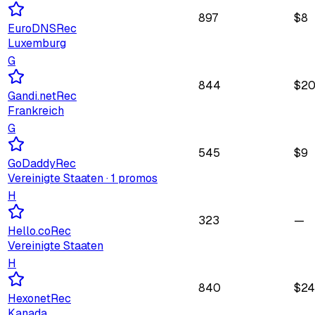
897
$
8
EuroDNS
Rec
Luxemburg
G
844
$
2
Gandi.net
Rec
Frankreich
G
545
$
9
GoDaddy
Rec
Vereinigte Staaten
· 1 promos
H
323
—
Hello.co
Rec
Vereinigte Staaten
H
840
$
24
Hexonet
Rec
Kanada