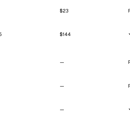
$
23
5
$
144
—
—
—