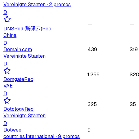
Vereinigte Staaten
· 2 promos
D
—
—
DNSPod (腾讯云)
Rec
China
D
Domain.com
439
$
19
Vereinigte Staaten
D
1,259
$
2
Domgate
Rec
VAE
D
325
$
5
Dotology
Rec
Vereinigte Staaten
D
Dotwee
9
—
countries.International
· 9 promos