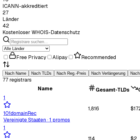
ICANN-akkreditiert
27
Länder
42
Kostenloser WHOIS-Datenschutz
Free Privacy
Alipay
Recommended
Nach Name
Nach TLDs
Nach Reg.-Preis
Nach Verlängerung
Nach
77
registrars
Name
Gesamt-TLDs
1
1,816
$
17
101domain
Rec
Vereinigte Staaten
· 1 promos
1
114
$
2