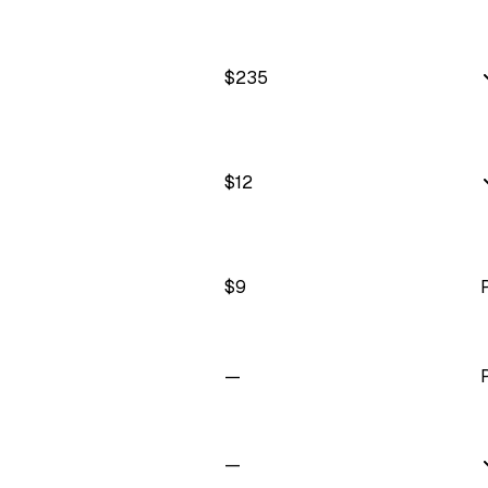
$
235
$
12
$
9
—
—