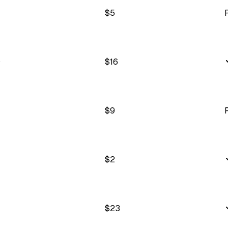
$
5
0
$
16
$
9
$
2
$
23