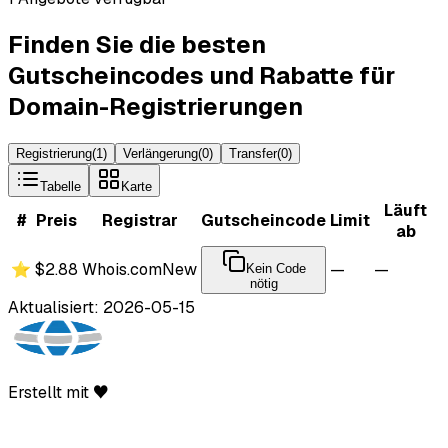
Finden Sie die besten
Gutscheincodes und Rabatte für
Domain-Registrierungen
Registrierung
(
1
)
Verlängerung
(
0
)
Transfer
(
0
)
Tabelle
Karte
Läuft
#
Preis
Registrar
Gutscheincode
Limit
ab
⭐
$2.88
Whois.com
New
—
—
Kein Code
nötig
Aktualisiert: 2026-05-15
Erstellt mit ♥