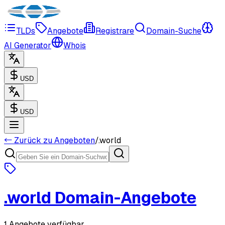
TLDs
Angebote
Registrare
Domain-Suche
AI Generator
Whois
USD
USD
← Zurück zu Angeboten
/
.
world
.
world
Domain-Angebote
1 Angebote verfügbar