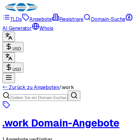
TLDs
Angebote
Registrare
Domain-Suche
AI Generator
Whois
USD
USD
← Zurück zu Angeboten
/
.
work
.
work
Domain-Angebote
1 Angebote verfügbar