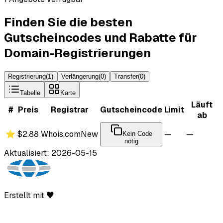
Finden Sie die besten
Gutscheincodes und Rabatte für
Domain-Registrierungen
Registrierung
(
1
)
Verlängerung
(
0
)
Transfer
(
0
)
Tabelle
Karte
Läuft
#
Preis
Registrar
Gutscheincode
Limit
ab
⭐
$2.88
Whois.com
New
—
—
Kein Code
nötig
Aktualisiert: 2026-05-15
Erstellt mit ♥