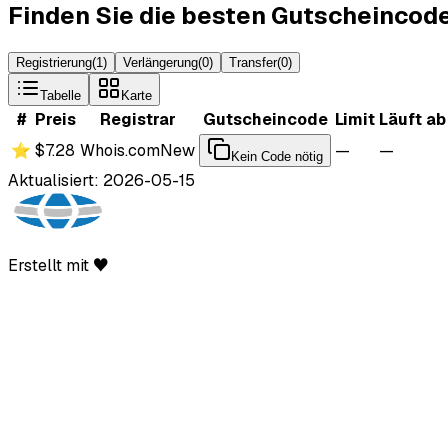
Finden Sie die besten Gutscheincod
Registrierung
(
1
)
Verlängerung
(
0
)
Transfer
(
0
)
Tabelle
Karte
#
Preis
Registrar
Gutscheincode
Limit
Läuft ab
⭐
$7.28
Whois.com
New
—
—
Kein Code nötig
Aktualisiert: 2026-05-15
Erstellt mit ♥