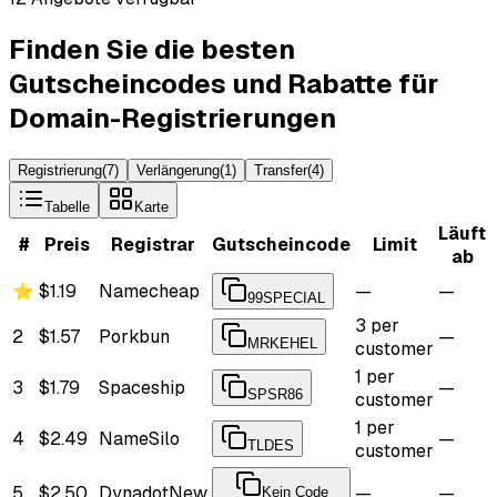
Finden Sie die besten
Gutscheincodes und Rabatte für
Domain-Registrierungen
Registrierung
(
7
)
Verlängerung
(
1
)
Transfer
(
4
)
Tabelle
Karte
Läuft
#
Preis
Registrar
Gutscheincode
Limit
ab
⭐
$1.19
Namecheap
—
—
99SPECIAL
3 per
2
$1.57
Porkbun
—
MRKEHEL
customer
1 per
3
$1.79
Spaceship
—
SPSR86
customer
1 per
4
$2.49
NameSilo
—
TLDES
customer
5
$2.50
Dynadot
New
—
—
Kein Code