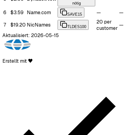
nötig
6
$3.59
Name.com
—
—
SAVE15
20 per
7
$19.20
NicNames
—
TLDES100
customer
Aktualisiert: 2026-05-15
Erstellt mit ♥