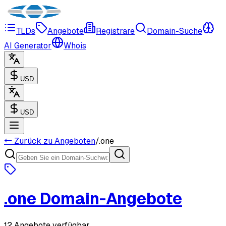
TLDs
Angebote
Registrare
Domain-Suche
AI Generator
Whois
USD
USD
← Zurück zu Angeboten
/
.
one
.
one
Domain-Angebote
12 Angebote verfügbar