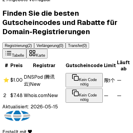
Finden Sie die besten
Gutscheincodes und Rabatte für
Domain-Registrierungen
Registrierung
(
2
)
Verlängerung
(
0
)
Transfer
(
0
)
Tabelle
Karte
Läuft
#
Preis
Registrar
Gutscheincode
Limit
ab
DNSPod (腾讯
⭐
$1.00
—
Kein Code
限1个
云)
New
nötig
2
$7.48
Whois.com
New
—
—
Kein Code
nötig
Aktualisiert: 2026-05-15
Erstellt mit ♥