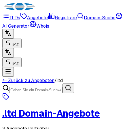
TLDs
Angebote
Registrare
Domain-Suche
AI Generator
Whois
USD
USD
← Zurück zu Angeboten
/
.
ltd
.
ltd
Domain-Angebote
2 Angebote verfügbar