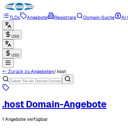
TLDs
Angebote
Registrare
Domain-Suche
AI
USD
USD
← Zurück zu Angeboten
/
.
host
.
host
Domain-Angebote
1 Angebote verfügbar