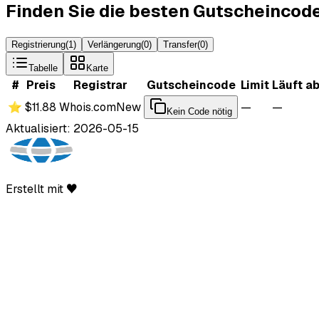
Finden Sie die besten Gutscheincod
Registrierung
(
1
)
Verlängerung
(
0
)
Transfer
(
0
)
Tabelle
Karte
#
Preis
Registrar
Gutscheincode
Limit
Läuft a
⭐
$11.88
Whois.com
New
—
—
Kein Code nötig
Aktualisiert: 2026-05-15
Erstellt mit ♥