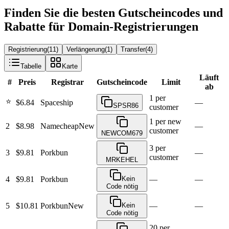
Finden Sie die besten Gutscheincodes und
Rabatte für Domain-Registrierungen
Registrierung
(
11
)
Verlängerung
(
1
)
Transfer
(
4
)
Tabelle
Karte
Läuft
#
Preis
Registrar
Gutscheincode
Limit
ab
1 per
⭐
$6.84
Spaceship
—
SPSR86
customer
1 per new
2
$8.98
Namecheap
New
—
customer
NEWCOM679
3 per
3
$9.81
Porkbun
—
customer
MRKEHEL
4
$9.81
Porkbun
Kein
—
—
Code nötig
5
$10.81
Porkbun
New
Kein
—
—
Code nötig
20 per