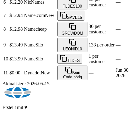
6
$12.20
NicNames
—
customer
TLDES100
7
$12.94
Name.com
New
—
—
SAVE15
30 per
8
$12.98
Namecheap
—
customer
GROWDOM
9
$13.49
NameSilo
133 per order
—
LEONID10
1 per
10
$13.99
NameSilo
—
TLDES
customer
Jun 30,
11
$0.00
Dynadot
New
Kein
—
2026
Code nötig
Aktualisiert: 2026-05-15
Erstellt mit ♥