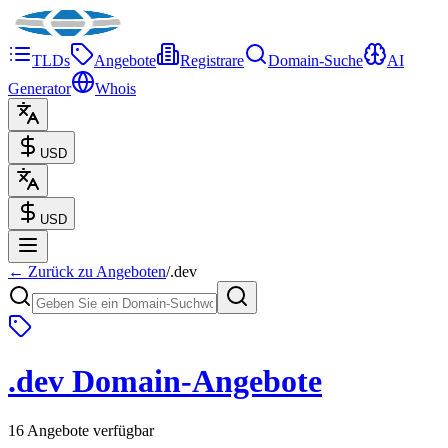
TLDs
Angebote
Registrare
Domain-Suche
AI
Generator
Whois
USD
USD
← Zurück zu Angeboten
/
.
dev
.
dev
Domain-Angebote
16 Angebote verfügbar